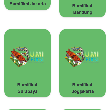
Bumifiksi Jakarta
Bumifiksi 
Bandung
Bumifiksi 
Bumifiksi 
Surabaya
Jogjakarta